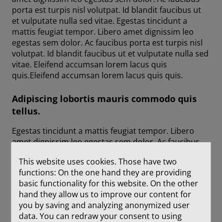
porta est turpis nisl volutpat. Id blandit faucibus ut
et vulputate nulla sed vitae. Egestas tincidunt a
mattis feugiat tempor. Libero amet dignissim leo
egestas sem dolor. Ac faucibus porta est turpis nisl
volutpat. Id blandit faucibus ut et vulputate nulla sed
vitae. Eleifend accumsan lorem lacus quis
quis.Eleifend accumsan lorem lacus quis quis.
Adipiscing lobortis mauris commodo quis
tellus.
Egestas tincidunt a mattis feugiat tempor. Libero
amet dignissim leo egestas sem dolor. Ac faucibus
porta est turpis nisl volutpat. Id blandit faucibus ut
This website uses cookies. Those have two
et vulputate nulla sed vitae. Egestas tincidunt a
functions: On the one hand they are providing
mattis feugiat tempor. Libero amet dignissim leo
basic functionality for this website. On the other
egestas sem dolor. Ac faucibus porta est turpis nisl
hand they allow us to improve our content for
volutpat. Id blandit faucibus ut et vulputate nulla sed
you by saving and analyzing anonymized user
vitae. Eleifend accumsan lorem lacus quis
data. You can redraw your consent to using
quis.Eleifend accumsan lorem lacus quis quis.