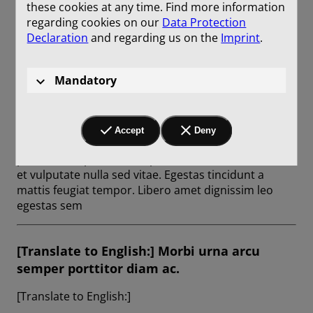
these cookies at any time. Find more information
regarding cookies on our
Data Protection
Declaration
and regarding us on the
Imprint
.
[Translate to English:] Morbi urna arcu
semper porttitor diam ac.
Mandatory
[Translate to English:]
Egestas tincidunt a mattis feugiat tempor. Libero
Accept
Deny
amet dignissim leo egestas sem dolor. Ac faucibus
porta est turpis nisl volutpat. Id blandit faucibus ut
et vulputate nulla sed vitae. Egestas tincidunt a
mattis feugiat tempor. Libero amet dignissim leo
egestas sem
[Translate to English:] Morbi urna arcu
semper porttitor diam ac.
[Translate to English:]