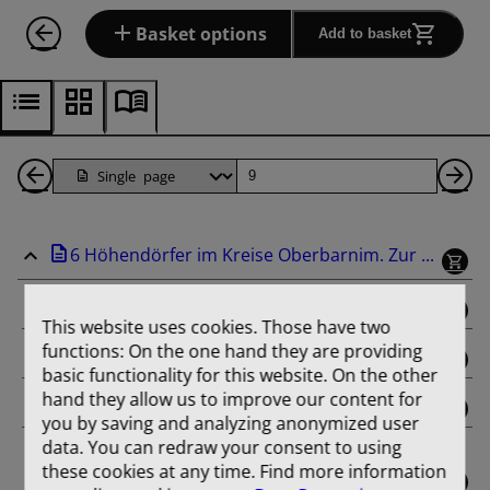
Basket options
Add to basket
Back
Page
Ne
1
Pa
6 Höhendörfer im Kreise Oberbarnim. Zur ...
Pages
binding
This website uses cookies. Those have two
functions: On the one hand they are providing
title_page
basic functionality for this website. On the other
hand they allow us to improve our content for
contents
you by saving and analyzing anonymized user
data. You can redraw your consent to using
Aus der Entwicklungsgeschichte von Dorf
these cookies at any time. Find more information
und Gut Trampe