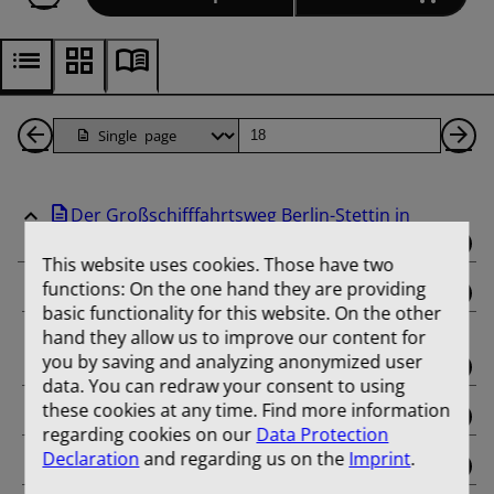
Back
Page
Ne
1
Pa
Der Großschifffahrtsweg Berlin-Stettin in
Pages
Wort und ...
This website uses cookies. Those have two
functions: On the one hand they are providing
binding
basic functionality for this website. On the other
hand they allow us to improve our content for
Uebersichtskarte des Großschiffahrtweges
you by saving and analyzing anonymized user
Berlin-Stettin ...
data. You can redraw your consent to using
these cookies at any time. Find more information
Einleitung
regarding cookies on our
Data Protection
Declaration
and regarding us on the
Imprint
.
Industrie und Handel