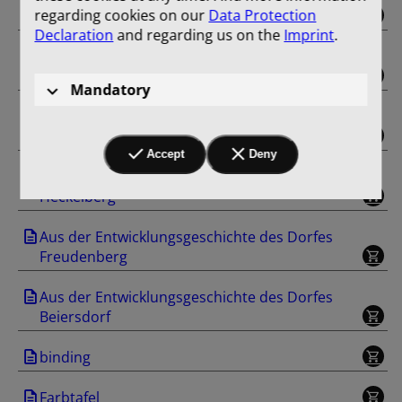
regarding cookies on our
Data Protection
Gut Trampe
Declaration
and regarding us on the
Imprint
.
Aus der Entwicklungsgeschichte des Dorfes
Klobbicke
Mandatory
Aus der Entwicklungsgeschichte des Dorfes
Tuchen
Accept
Deny
Aus der Entwicklungsgeschichte des Dorfes
Heckelberg
Aus der Entwicklungsgeschichte des Dorfes
Freudenberg
Aus der Entwicklungsgeschichte des Dorfes
Beiersdorf
binding
Farbtafel