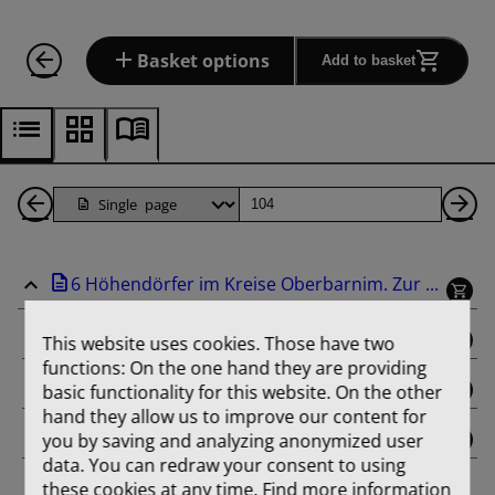
Basket options
Add to basket
Back
Page
Ne
1
Pa
6 Höhendörfer im Kreise Oberbarnim. Zur ...
Pages
binding
This website uses cookies. Those have two
functions: On the one hand they are providing
title_page
basic functionality for this website. On the other
hand they allow us to improve our content for
you by saving and analyzing anonymized user
contents
data. You can redraw your consent to using
these cookies at any time. Find more information
Aus der Entwicklungsgeschichte von Dorf und