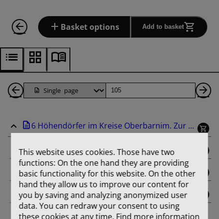
Basket options
Add to basket
Back
Page
Ne
1
Pa
6 Höhendörfer im Kreise Oberbarnim. Zur ...
Pages
binding
This website uses cookies. Those have two
functions: On the one hand they are providing
title_page
basic functionality for this website. On the other
hand they allow us to improve our content for
you by saving and analyzing anonymized user
contents
data. You can redraw your consent to using
these cookies at any time. Find more information
Aus der Entwicklungsgeschichte von Dorf und