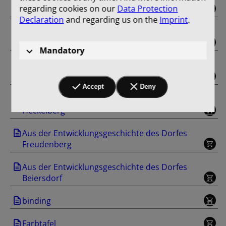
regarding cookies on our
Data Protection
Gut Trampe
Declaration
and regarding us on the
Imprint
.
Aus der Entwicklungsgeschichte des Dorfes
Klobbicke
Mandatory
Aus der Entwicklungsgeschichte des Dorfes
Tuchen
Accept
Deny
Aus der Entwicklungsgeschichte des Dorfes
Heckelberg
Aus der Entwicklungsgeschichte des Dorfes
Freudenberg
Aus der Entwicklungsgeschichte des Dorfes
Beiersdorf
binding
Farbtafel