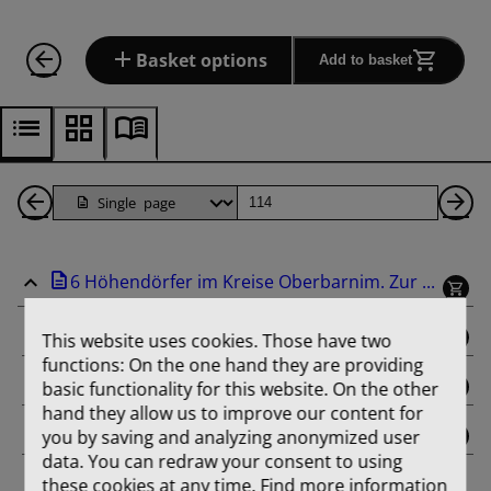
Basket options
Add to basket
Back
Page
Ne
1
Pa
6 Höhendörfer im Kreise Oberbarnim. Zur ...
Pages
binding
This website uses cookies. Those have two
functions: On the one hand they are providing
title_page
basic functionality for this website. On the other
hand they allow us to improve our content for
you by saving and analyzing anonymized user
contents
data. You can redraw your consent to using
these cookies at any time. Find more information
Aus der Entwicklungsgeschichte von Dorf und