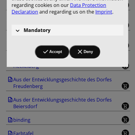
regarding cookies on our
Data Protection
Gut Trampe
Declaration
and regarding us on the
Imprint
.
Aus der Entwicklungsgeschichte des Dorfes
Klobbicke
Mandatory
Aus der Entwicklungsgeschichte des Dorfes
Tuchen
Accept
Deny
Aus der Entwicklungsgeschichte des Dorfes
Heckelberg
Aus der Entwicklungsgeschichte des Dorfes
Freudenberg
Aus der Entwicklungsgeschichte des Dorfes
Beiersdorf
binding
Farbtafel