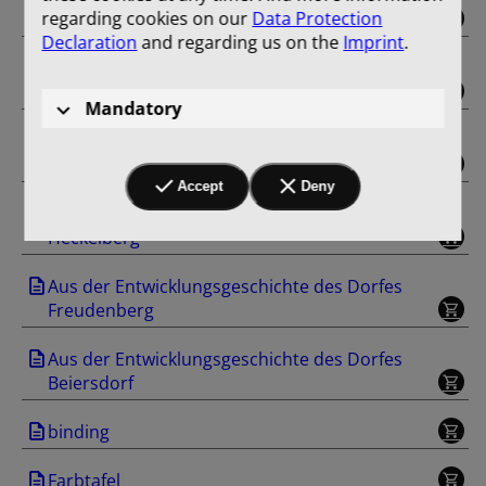
regarding cookies on our
Data Protection
und Gut Trampe
Declaration
and regarding us on the
Imprint
.
Aus der Entwicklungsgeschichte des Dorfes
Klobbicke
Mandatory
Aus der Entwicklungsgeschichte des Dorfes
Tuchen
Accept
Deny
Aus der Entwicklungsgeschichte des Dorfes
Heckelberg
Aus der Entwicklungsgeschichte des Dorfes
Freudenberg
Aus der Entwicklungsgeschichte des Dorfes
Beiersdorf
binding
Farbtafel