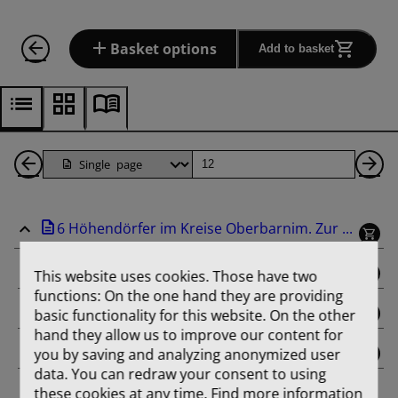
Basket options
Add to basket
Back
Page
Ne
1
Pa
6 Höhendörfer im Kreise Oberbarnim. Zur ...
Pages
binding
This website uses cookies. Those have two
functions: On the one hand they are providing
title_page
basic functionality for this website. On the other
hand they allow us to improve our content for
you by saving and analyzing anonymized user
contents
data. You can redraw your consent to using
these cookies at any time. Find more information
Aus der Entwicklungsgeschichte von Dorf