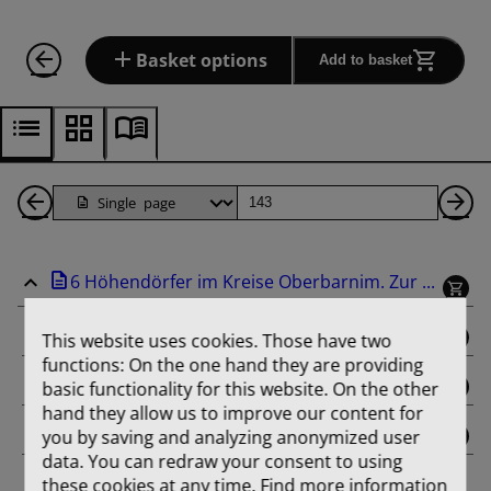
Basket options
Add to basket
Back
Page
Ne
1
Pa
6 Höhendörfer im Kreise Oberbarnim. Zur ...
Pages
binding
This website uses cookies. Those have two
functions: On the one hand they are providing
title_page
basic functionality for this website. On the other
hand they allow us to improve our content for
you by saving and analyzing anonymized user
contents
data. You can redraw your consent to using
these cookies at any time. Find more information
Aus der Entwicklungsgeschichte von Dorf und