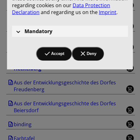
regarding cookies on our
Data Protection
Gut Trampe
Declaration
and regarding us on the
Imprint
.
Aus der Entwicklungsgeschichte des Dorfes
Klobbicke
Mandatory
Aus der Entwicklungsgeschichte des Dorfes
Tuchen
Accept
Deny
Aus der Entwicklungsgeschichte des Dorfes
Heckelberg
Aus der Entwicklungsgeschichte des Dorfes
Freudenberg
Aus der Entwicklungsgeschichte des Dorfes
Beiersdorf
binding
Farbtafel