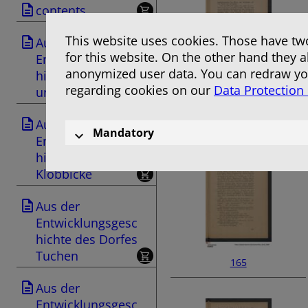
contents
This website uses cookies. Those have two
Aus der
for this website. On the other hand they 
Entwicklungsgesc
anonymized user data. You can redraw you
hichte von Dorf
regarding cookies on our
Data Protection
und Gut Trampe
163
Aus der
Mandatory
Entwicklungsgesc
hichte des Dorfes
Klobbicke
Aus der
Entwicklungsgesc
hichte des Dorfes
Tuchen
165
Aus der
Entwicklungsgesc