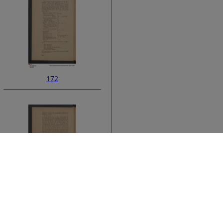
172
174
ata