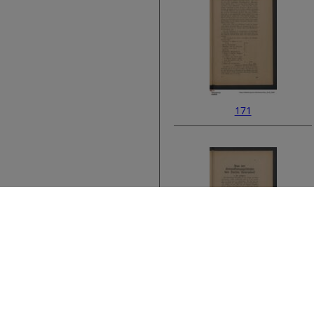
171
173
Bibliographic metad