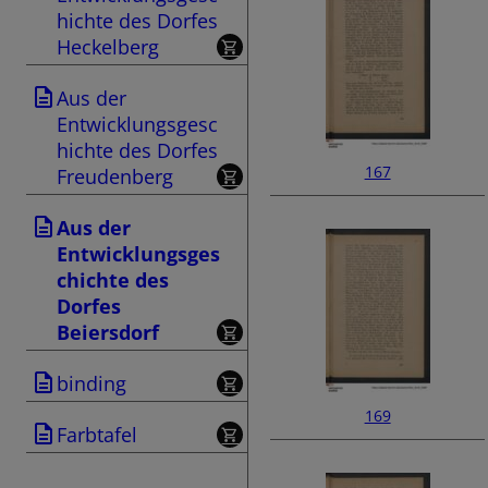
hichte des Dorfes
Heckelberg
Aus der
Entwicklungsgesc
hichte des Dorfes
167
Freudenberg
Aus der
Entwicklungsges
chichte des
Dorfes
Beiersdorf
binding
169
Farbtafel