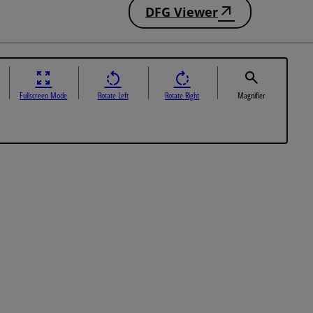
DFG Viewer
Fullscreen Mode
Rotate Left
Rotate Right
Magnifier