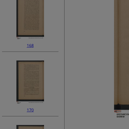
168
170