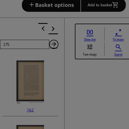
Basket options
Add to basket
Show text
Fit image
Page
Next
Tune image
Search
Page
162