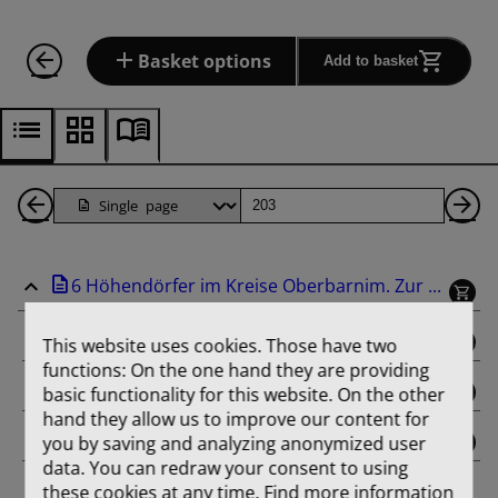
Basket options
Add to basket
Back
Page
Ne
1
Pa
6 Höhendörfer im Kreise Oberbarnim. Zur ...
Pages
binding
This website uses cookies. Those have two
functions: On the one hand they are providing
title_page
basic functionality for this website. On the other
hand they allow us to improve our content for
you by saving and analyzing anonymized user
contents
data. You can redraw your consent to using
these cookies at any time. Find more information
Aus der Entwicklungsgeschichte von Dorf und