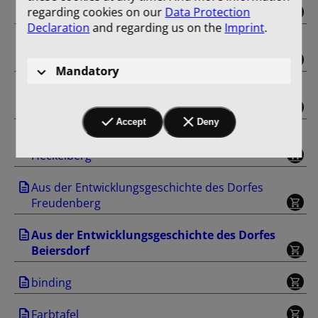
regarding cookies on our
Data Protection
Gut Trampe
Declaration
and regarding us on the
Imprint
.
Aus der Entwicklungsgeschichte des Dorfes
Klobbicke
Mandatory
Aus der Entwicklungsgeschichte des Dorfes
Tuchen
Accept
Deny
Aus der Entwicklungsgeschichte des Dorfes
Heckelberg
Aus der Entwicklungsgeschichte des Dorfes
Freudenberg
Aus der Entwicklungsgeschichte des Dorfes
Beiersdorf
binding
Farbtafel