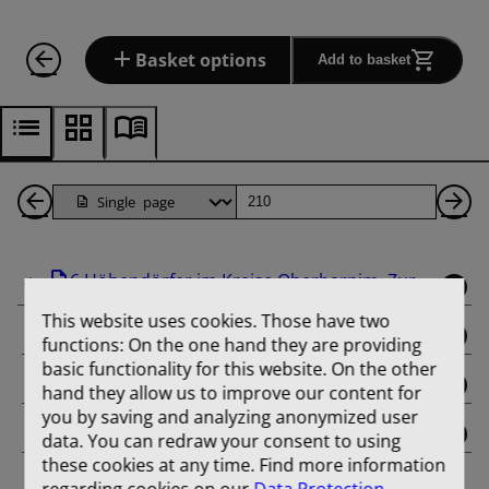
Basket options
Add to basket
Back
Page
Ne
1
Pa
6 Höhendörfer im Kreise Oberbarnim. Zur ...
Pages
This website uses cookies. Those have two
binding
functions: On the one hand they are providing
basic functionality for this website. On the other
title_page
hand they allow us to improve our content for
you by saving and analyzing anonymized user
contents
data. You can redraw your consent to using
these cookies at any time. Find more information
Aus der Entwicklungsgeschichte von Dorf und
regarding cookies on our
Data Protection