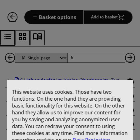
Basket options
Add to basket
Back
Page
Ne
1
Pa
6 Höhendörfer im Kreise Oberbarnim. Zur ...
Pages
This website uses cookies. Those have two
binding
functions: On the one hand they are providing
basic functionality for this website. On the other
title_page
hand they allow us to improve our content for
you by saving and analyzing anonymized user
contents
data. You can redraw your consent to using
these cookies at any time. Find more information
Aus der Entwicklungsgeschichte von Dorf und
regarding cookies on our
Data Protection