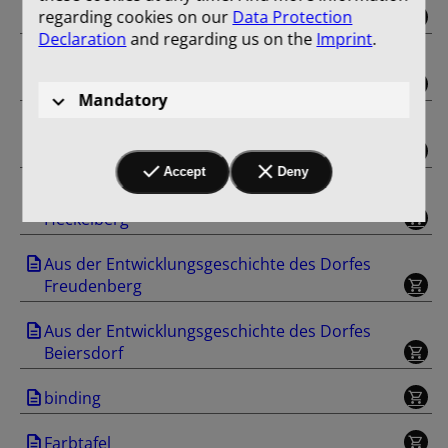
regarding cookies on our
Data Protection
Gut Trampe
Declaration
and regarding us on the
Imprint
.
Aus der Entwicklungsgeschichte des Dorfes
Klobbicke
Mandatory
Aus der Entwicklungsgeschichte des Dorfes
Tuchen
Accept
Deny
Aus der Entwicklungsgeschichte des Dorfes
Heckelberg
Aus der Entwicklungsgeschichte des Dorfes
Freudenberg
Aus der Entwicklungsgeschichte des Dorfes
Beiersdorf
binding
Farbtafel