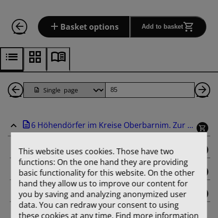
Basket options
Add to basket
Back
Page
Ne
1
Pa
6 Höhendörfer im Kreise Oberbarnim. Zur ...
Pages
binding
This website uses cookies. Those have two
functions: On the one hand they are providing
title_page
basic functionality for this website. On the other
hand they allow us to improve our content for
you by saving and analyzing anonymized user
contents
data. You can redraw your consent to using
these cookies at any time. Find more information
Aus der Entwicklungsgeschichte von Dorf und