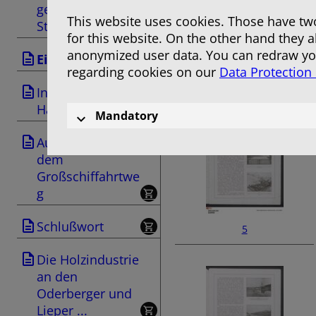
ges Berlin-
This website uses cookies. Those have two
Stettin ...
for this website. On the other hand they 
anonymized user data. You can redraw you
Einleitung
regarding cookies on our
Data Protection
3
Industrie und
Handel
Mandatory
Ausflüge nach
dem
Großschiffahrtwe
g
Schlußwort
5
Die Holzindustrie
an den
Oderberger und
Lieper ...