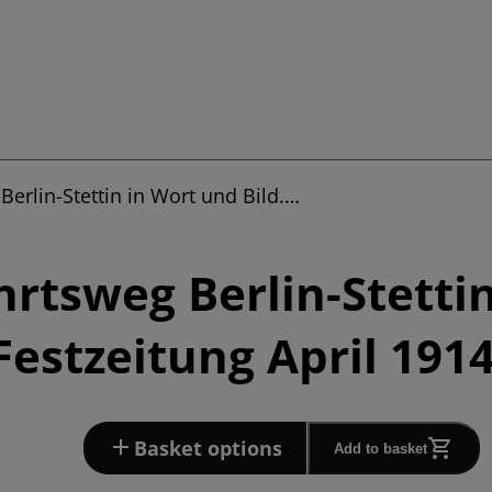
Berlin-Stettin in Wort und Bild.…
hrtsweg Berlin-Stetti
Festzeitung April 191
Basket options
Add to basket