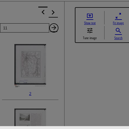
Show text
Fit image
Page
Next
Tune image
Search
Page
2