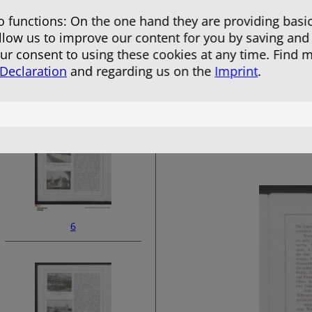
 functions: On the one hand they are providing basic
allow us to improve our content for you by saving and
r consent to using these cookies at any time. Find 
 Declaration
and regarding us on the
Imprint
.
4
6