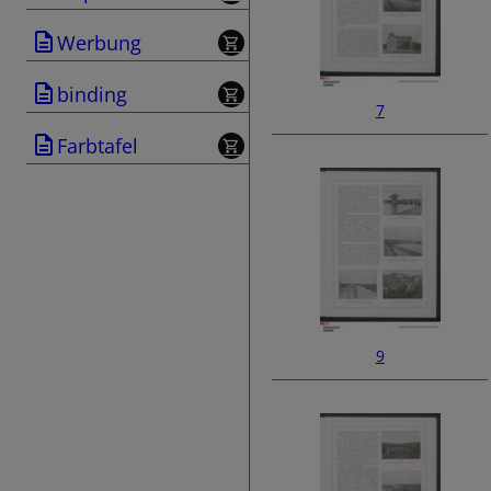
Werbung
binding
7
Farbtafel
9