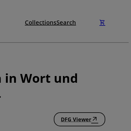
Collections
Search
n in Wort und
4
DFG Viewer