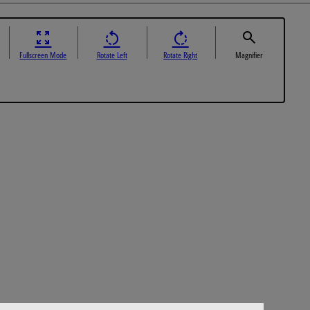
Fullscreen Mode
Rotate Left
Rotate Right
Magnifier