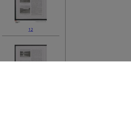
12
ata
14
›