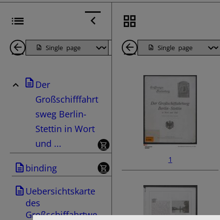
Back
Page
Next
Back
1
Page
1
Der
Pages
Pages
Großschifffahrt
sweg Berlin-
Stettin in Wort
und ...
1
binding
Uebersichtskarte
des
Großschiffahrtwe