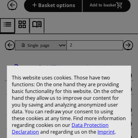
Basket options
Add to basket
Back
Page
Ne
1
Pa
Der Großschifffahrtsweg Berlin-Stettin in
Pages
Wort und ...
This website uses cookies. Those have two
functions: On the one hand they are providing
binding
basic functionality for this website. On the other
hand they allow us to improve our content for
Uebersichtskarte des Großschiffahrtweges
you by saving and analyzing anonymized user
Berlin-Stettin ...
data. You can redraw your consent to using
these cookies at any time. Find more information
Einleitung
regarding cookies on our
Data Protection
Declaration
and regarding us on the
Imprint
.
Industrie und Handel