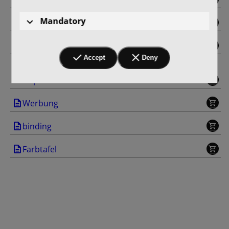
Mandatory
Ausflüge nach dem Großschiffahrtweg
Schlußwort
Accept
Deny
Die Holzindustrie an den Oderberger und
Lieper ...
Werbung
binding
Farbtafel