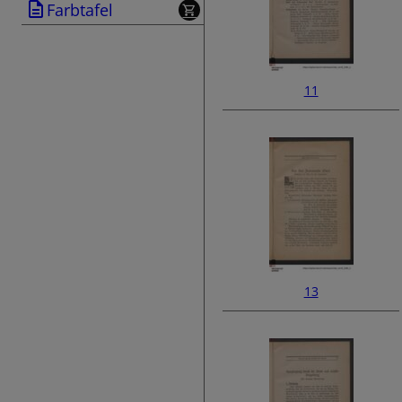
Farbtafel
11
13