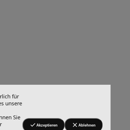
lich für
es unsere
nnen Sie
r
Akzeptieren
Ablehnen