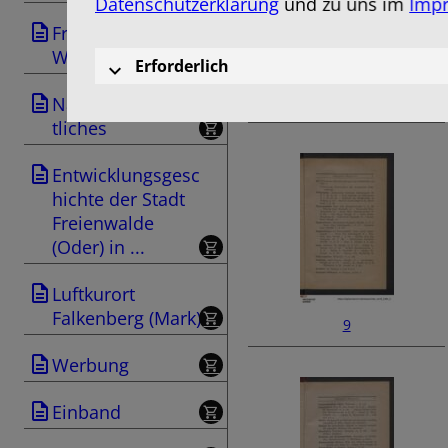
Datenschutzerklärung
und zu uns im
Imp
Freienwalde als
Wintersportplatz
Erforderlich
7
Naturwissenschaf
tliches
Entwicklungsgesc
hichte der Stadt
Freienwalde
(Oder) in ...
Luftkurort
Falkenberg (Mark)
9
Werbung
Einband