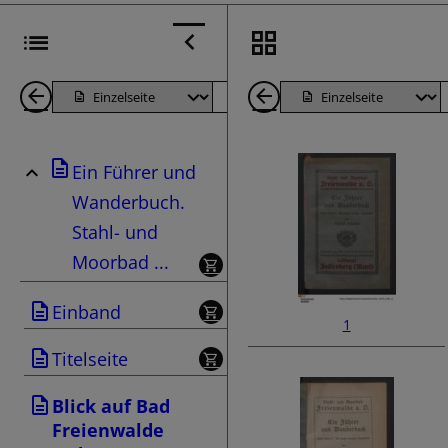
1
Seite
Nächste
1
Seiten
Seite
Seiten
Ein Führer und
zurück
zurück
Wanderbuch.
Stahl- und
Moorbad ...
Einband
1
Titelseite
Blick auf Bad
Freienwalde