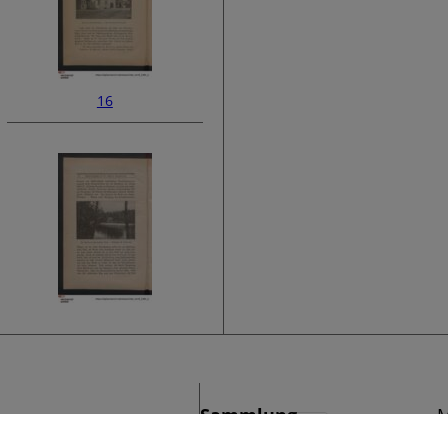
16
18
Sammlung
M
›