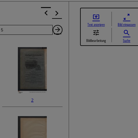
Text anzeigen
Bild einpassen
Seite
Nächste
Bildbearbeitung
Suche
Seite
2