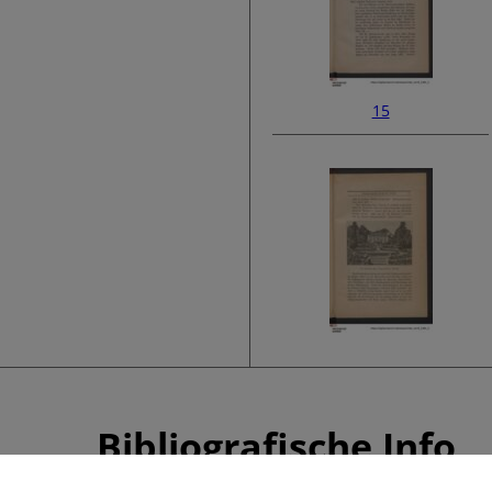
15
17
Bibliografische Info