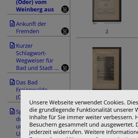
(Oder) vom
Weinberg aus
Ankunft der
Fremden
3
Kurzer
Schlagwort-
Wegweiser für
Bad und Stadt ...
Das Bad
Freienwalde
(Oder)
5
Unsere Webseite verwendet Cookies. Diese
die grundlegende Funktionalität unserer 
Spaziergang
Inhalte für Sie immer weiter verbessern.
durch die Stadt
Besuchern gesammelt und ausgewertet. D
und nächste
jederzeit widerrufen. Weitere Information
Umgebung (Für ...