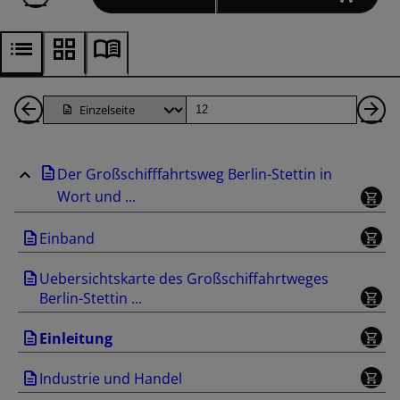
1
Seite
Nä
Seiten
Se
Der Großschifffahrtsweg Berlin-Stettin in
zurück
Wort und ...
Einband
Uebersichtskarte des Großschiffahrtweges
Berlin-Stettin ...
Einleitung
Industrie und Handel