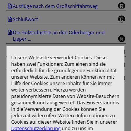
Ausflüge nach dem Großschiffahrtweg
Schlußwort
Die Holzindustrie an den Oderberger und
Lieper ...
Werbung
Unsere Webseite verwendet Cookies. Diese
haben zwei Funktionen: Zum einen sind sie
Einband
erforderlich für die grundlegende Funktionalität
unserer Website. Zum anderen können wir mit
Farbtafel
Hilfe der Cookies unsere Inhalte für Sie immer
weiter verbessern. Hierzu werden
pseudonymisierte Daten von Website-Besuchern
gesammelt und ausgewertet. Das Einverständnis
in die Verwendung der Cookies können Sie
jederzeit widerrufen. Weitere Informationen zu
Cookies auf dieser Website finden Sie in unserer
Datenschutzerklärung
und zu uns im