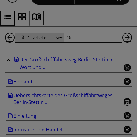
1
Seite
Nä
Seiten
Se
Der Großschifffahrtsweg Berlin-Stettin in
zurück
Wort und ...
Einband
Uebersichtskarte des Großschiffahrtweges
Berlin-Stettin ...
Einleitung
Industrie und Handel