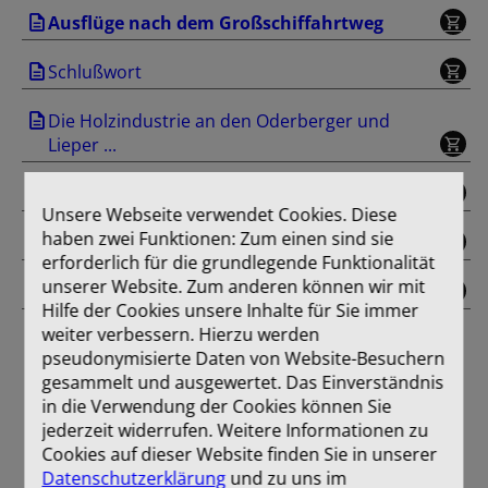
Ausflüge nach dem Großschiffahrtweg
Schlußwort
Die Holzindustrie an den Oderberger und
Lieper ...
Werbung
Unsere Webseite verwendet Cookies. Diese
haben zwei Funktionen: Zum einen sind sie
Einband
erforderlich für die grundlegende Funktionalität
unserer Website. Zum anderen können wir mit
Farbtafel
Hilfe der Cookies unsere Inhalte für Sie immer
weiter verbessern. Hierzu werden
pseudonymisierte Daten von Website-Besuchern
gesammelt und ausgewertet. Das Einverständnis
in die Verwendung der Cookies können Sie
jederzeit widerrufen. Weitere Informationen zu
Cookies auf dieser Website finden Sie in unserer
Datenschutzerklärung
und zu uns im