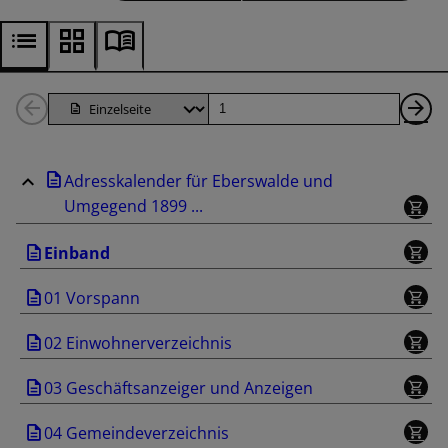
1
Seite
Nä
Seiten
Se
Adresskalender für Eberswalde und
zurück
Umgegend 1899 ...
Einband
01 Vorspann
02 Einwohnerverzeichnis
03 Geschäftsanzeiger und Anzeigen
04 Gemeindeverzeichnis