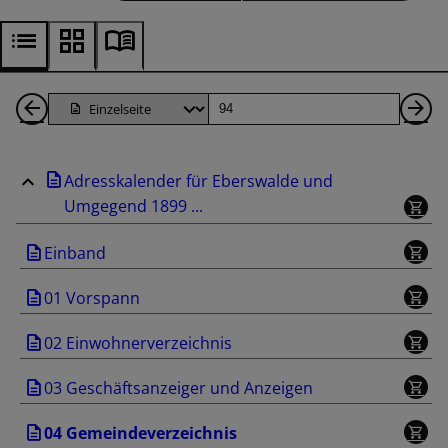
1
Seite
Nä
Seiten
Se
Adresskalender für Eberswalde und
zurück
Umgegend 1899 ...
Einband
01 Vorspann
02 Einwohnerverzeichnis
03 Geschäftsanzeiger und Anzeigen
04 Gemeindeverzeichnis