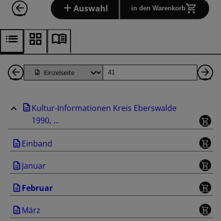
Auswahl
in den Warenkorb
1
Seite
Nä
Seiten
Se
Kultur-Informationen Kreis Eberswalde
zurück
1990, ...
Einband
Januar
Februar
März