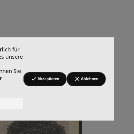
lich für
es unsere
nnen Sie
r
Akzeptieren
Ablehnen