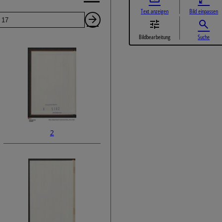
Text anzeigen
Bild einpassen
Seite
Nächste
Bildbearbeitung
Suche
Seite
2