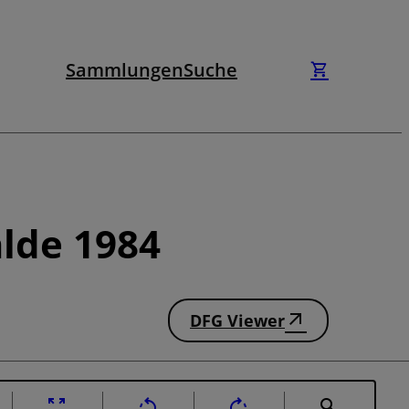
Sammlungen
Suche
lde 1984
DFG Viewer