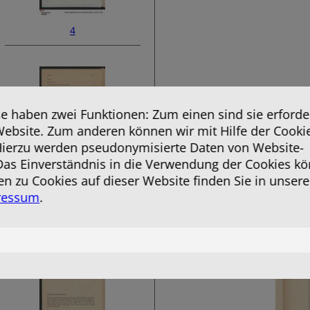
4
 haben zwei Funktionen: Zum einen sind sie erforder
Website. Zum anderen können wir mit Hilfe der Cooki
 Hierzu werden pseudonymisierte Daten von Website-
as Einverständnis in die Verwendung der Cookies kö
en zu Cookies auf dieser Website finden Sie in unsere
6
ressum
.