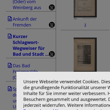
(Oder) vom
Weinberg aus
Ankunft der
Fremden
3
Kurzer
Schlagwort-
Wegweiser für
Bad und Stadt ...
Das Bad
Freienwalde
(Oder)
5
Unsere Webseite verwendet Cookies. Diese
die grundlegende Funktionalität unserer 
Spaziergang
Inhalte für Sie immer weiter verbessern.
durch die Stadt
Besuchern gesammelt und ausgewertet. D
und nächste
jederzeit widerrufen. Weitere Information
Umgebung (Für ...