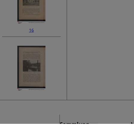
16
18
Sammlung
M
›