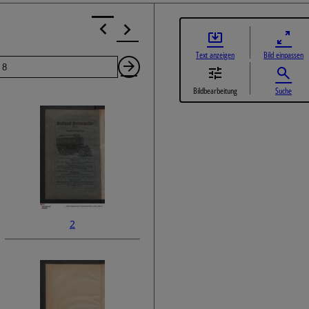
Text anzeigen
Bild einpassen
Seite
Nächste
Bildbearbeitung
Suche
Seite
2