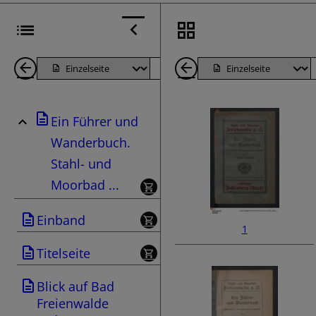
1
Seite
Nächste
1
Seiten
Seite
Seiten
Ein Führer und
zurück
zurück
Wanderbuch.
Stahl- und
Moorbad ...
Einband
1
Titelseite
Blick auf Bad
Freienwalde