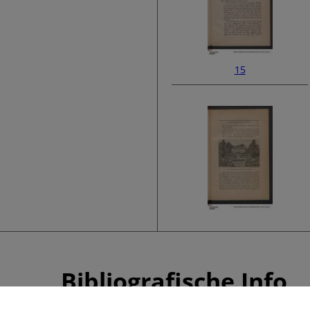
15
17
Bibliografische Info