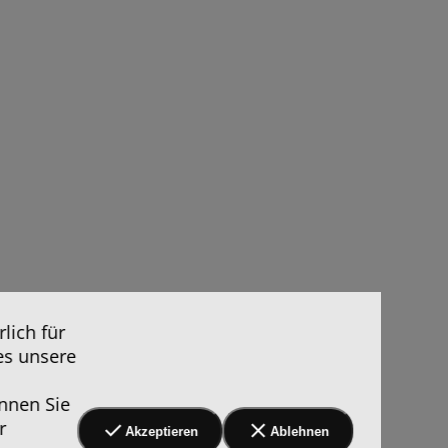
lich für
es unsere
nnen Sie
r
Akzeptieren
Ablehnen