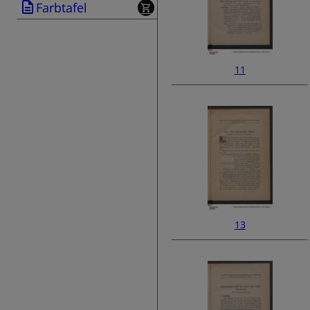
Farbtafel
11
13