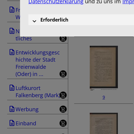
Datenschutzerklärung
und zu uns im
Imp
Freienwalde als
Wintersportplatz
Erforderlich
7
Naturwissenschaf
tliches
Entwicklungsgesc
hichte der Stadt
Freienwalde
(Oder) in ...
Luftkurort
Falkenberg (Mark)
9
Werbung
Einband