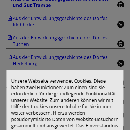
und Gut Trampe
Aus der Entwicklungsgeschichte des Dorfes
Klobbicke
Aus der Entwicklungsgeschichte des Dorfes
Tuchen
Aus der Entwicklungsgeschichte des Dorfes
Heckelberg
Aus der Entwicklungsgeschichte des Dorfes
Unsere Webseite verwendet Cookies. Diese
Freudenberg
haben zwei Funktionen: Zum einen sind sie
erforderlich für die grundlegende Funktionalität
Aus der Entwicklungsgeschichte des Dorfes
unserer Website. Zum anderen können wir mit
Beiersdorf
Hilfe der Cookies unsere Inhalte für Sie immer
weiter verbessern. Hierzu werden
Einband
pseudonymisierte Daten von Website-Besuchern
gesammelt und ausgewertet. Das Einverständnis
Farbtafel