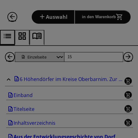
Auswahl
in den Warenkorb
1
Seite
Nä
Seiten
Se
6 Höhendörfer im Kreise Oberbarnim. Zur ...
zurück
Einband
Titelseite
Inhaltsverzeichnis
Aus der Entwicklungsgeschichte von Dorf