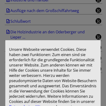
Ausflüge nach dem Großschiffahrtweg
Schlußwort
Die Holzindustrie an den Oderberger und
Lieper ...
Werbung
Unsere Webseite verwendet Cookies. Diese
haben zwei Funktionen: Zum einen sind sie
Einband
erforderlich für die grundlegende Funktionalität
unserer Website. Zum anderen können wir mit
Farbtafel
Hilfe der Cookies unsere Inhalte für Sie immer
weiter verbessern. Hierzu werden
pseudonymisierte Daten von Website-Besuchern
gesammelt und ausgewertet. Das Einverständnis
in die Verwendung der Cookies können Sie
jederzeit widerrufen. Weitere Informationen zu
Cookies auf dieser Website finden Sie in unserer