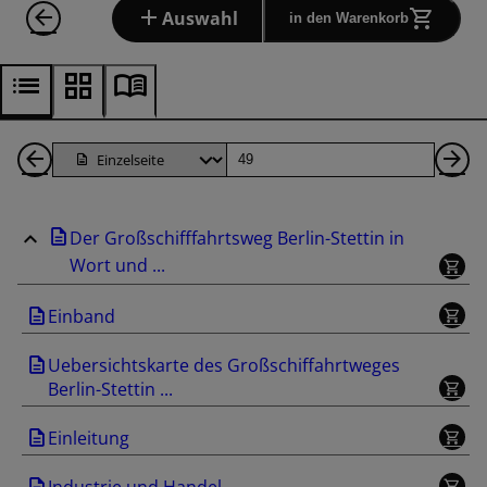
Auswahl
in den Warenkorb
1
Seite
Nä
Seiten
Se
Der Großschifffahrtsweg Berlin-Stettin in
zurück
Wort und ...
Einband
Uebersichtskarte des Großschiffahrtweges
Berlin-Stettin ...
Einleitung
Industrie und Handel