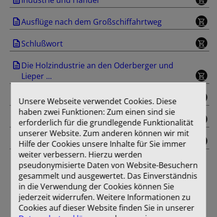
Ausflüge nach dem Großschiffahrtweg
Schlußwort
Die Holzindustrie an den Oderberger und
Lieper ...
Werbung
Unsere Webseite verwendet Cookies. Diese
haben zwei Funktionen: Zum einen sind sie
Einband
erforderlich für die grundlegende Funktionalität
unserer Website. Zum anderen können wir mit
Farbtafel
Hilfe der Cookies unsere Inhalte für Sie immer
weiter verbessern. Hierzu werden
pseudonymisierte Daten von Website-Besuchern
gesammelt und ausgewertet. Das Einverständnis
in die Verwendung der Cookies können Sie
jederzeit widerrufen. Weitere Informationen zu
Cookies auf dieser Website finden Sie in unserer