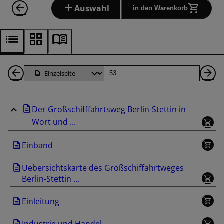
Auswahl
in den Warenkorb
1
Seite
Nä
Seiten
Se
Der Großschifffahrtsweg Berlin-Stettin in
zurück
Wort und ...
Einband
Uebersichtskarte des Großschiffahrtweges
Berlin-Stettin ...
Einleitung
Industrie und Handel