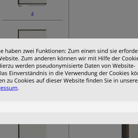
4
 haben zwei Funktionen: Zum einen sind sie erforder
Website. Zum anderen können wir mit Hilfe der Cooki
 Hierzu werden pseudonymisierte Daten von Website-
as Einverständnis in die Verwendung der Cookies kö
en zu Cookies auf dieser Website finden Sie in unsere
6
ressum
.