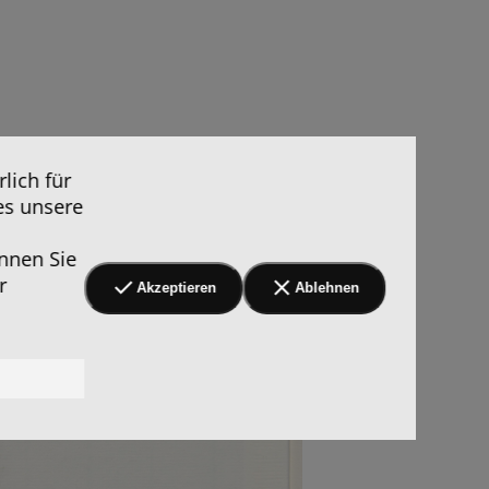
lich für
es unsere
nnen Sie
r
Akzeptieren
Ablehnen