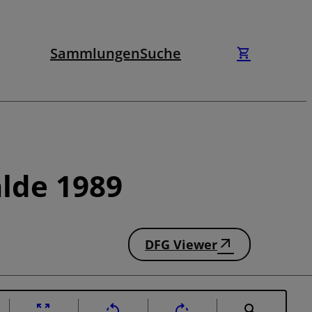
Sammlungen
Suche
lde 1989
DFG Viewer