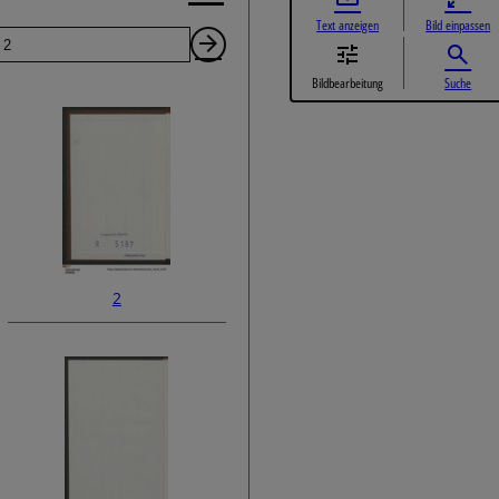
Text anzeigen
Bild einpassen
Seite
Nächste
Bildbearbeitung
Suche
Seite
2