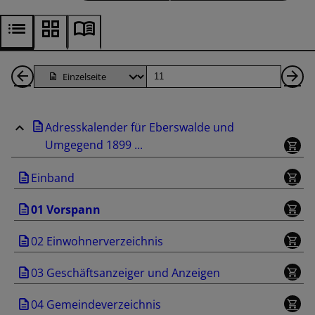
1
Seite
Nä
Seiten
Se
Adresskalender für Eberswalde und
zurück
Umgegend 1899 ...
Einband
01 Vorspann
02 Einwohnerverzeichnis
03 Geschäftsanzeiger und Anzeigen
04 Gemeindeverzeichnis