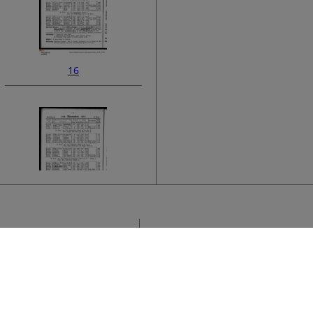
16
18
Sammlung
H
›
A
Titel
A
U