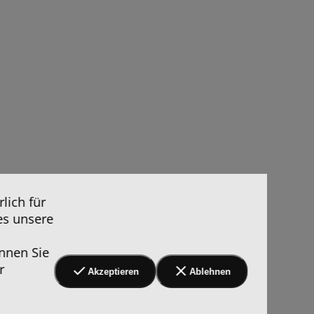
lich für
es unsere
nnen Sie
r
Akzeptieren
Ablehnen