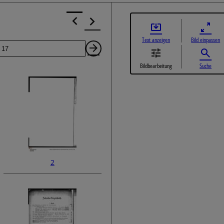
Text anzeigen
Bild einpassen
Seite
Nächste
Bildbearbeitung
Suche
Seite
2