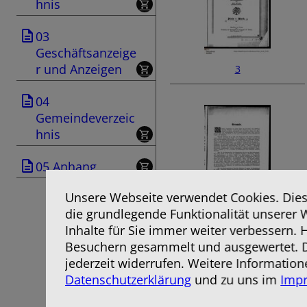
hnis
03
Geschäftsanzeige
r und Anzeigen
3
04
Gemeindeverzeic
hnis
05 Anhang
Unsere Webseite verwendet Cookies. Diese
die grundlegende Funktionalität unserer 
5
Inhalte für Sie immer weiter verbessern.
Besuchern gesammelt und ausgewertet. D
jederzeit widerrufen. Weitere Information
Datenschutzerklärung
und zu uns im
Imp