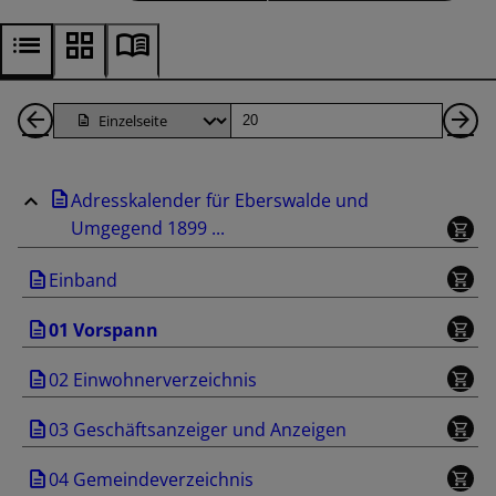
1
Seite
Nä
Seiten
Se
Adresskalender für Eberswalde und
zurück
Umgegend 1899 ...
Einband
01 Vorspann
02 Einwohnerverzeichnis
03 Geschäftsanzeiger und Anzeigen
04 Gemeindeverzeichnis