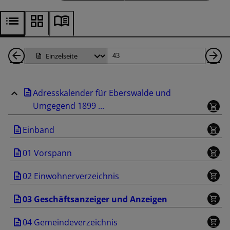
1
Seite
Nä
Seiten
Se
Adresskalender für Eberswalde und
zurück
Umgegend 1899 ...
Einband
01 Vorspann
02 Einwohnerverzeichnis
03 Geschäftsanzeiger und Anzeigen
04 Gemeindeverzeichnis