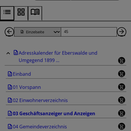
1
Seite
Nä
Seiten
Se
Adresskalender für Eberswalde und
zurück
Umgegend 1899 ...
Einband
01 Vorspann
02 Einwohnerverzeichnis
03 Geschäftsanzeiger und Anzeigen
04 Gemeindeverzeichnis