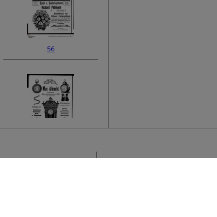
56
58
Sammlung
H
›
A
Titel
A
U