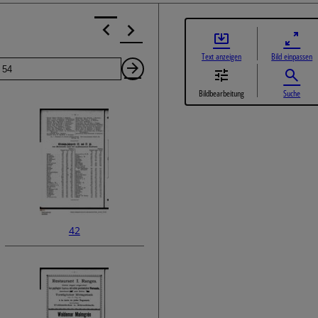
Text anzeigen
Bild einpassen
Seite
Nächste
Bildbearbeitung
Suche
Seite
42