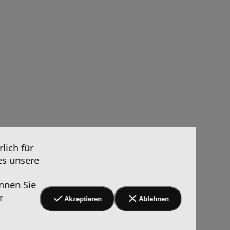
lich für
es unsere
nnen Sie
r
Akzeptieren
Ablehnen