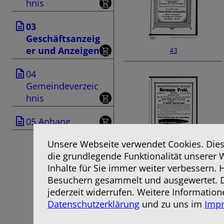
hnis
03
Geschäftsanzeig
er und Anzeigen
43
04
Gemeindeverzeic
hnis
05 Anhang
Unsere Webseite verwendet Cookies. Diese
die grundlegende Funktionalität unserer 
45
Inhalte für Sie immer weiter verbessern.
Besuchern gesammelt und ausgewertet. D
jederzeit widerrufen. Weitere Information
Datenschutzerklärung
und zu uns im
Imp