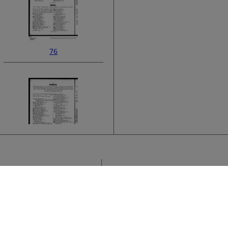
76
78
Sammlung
H
›
A
Titel
A
U