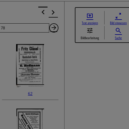
Text anzeigen
Bild einpassen
Seite
Nächste
Bildbearbeitung
Suche
Seite
62