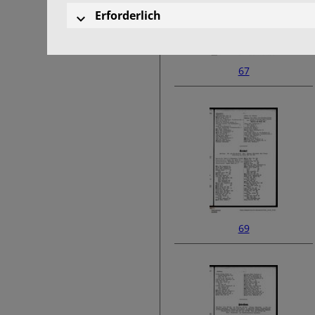
Erforderlich
67
69