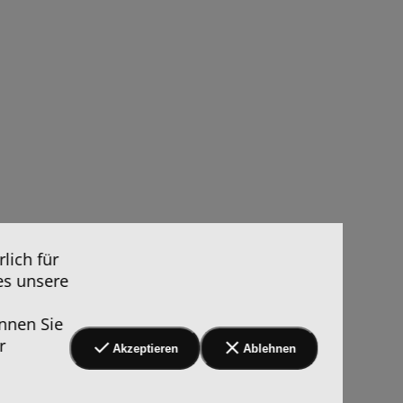
lich für
es unsere
nnen Sie
r
Akzeptieren
Ablehnen