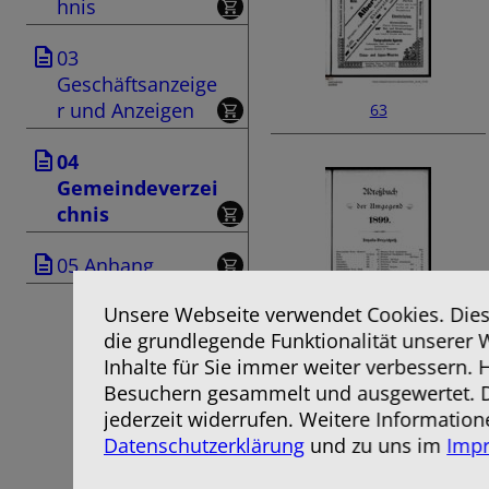
hnis
03
Geschäftsanzeige
r und Anzeigen
63
04
Gemeindeverzei
chnis
05 Anhang
Unsere Webseite verwendet Cookies. Diese
die grundlegende Funktionalität unserer 
65
Inhalte für Sie immer weiter verbessern.
Besuchern gesammelt und ausgewertet. D
jederzeit widerrufen. Weitere Information
Datenschutzerklärung
und zu uns im
Imp