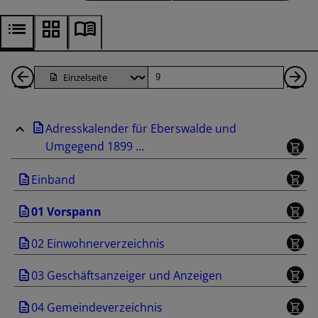
1
Seite
Nä
Seiten
Se
Adresskalender für Eberswalde und
zurück
Umgegend 1899 ...
Einband
01 Vorspann
02 Einwohnerverzeichnis
03 Geschäftsanzeiger und Anzeigen
04 Gemeindeverzeichnis