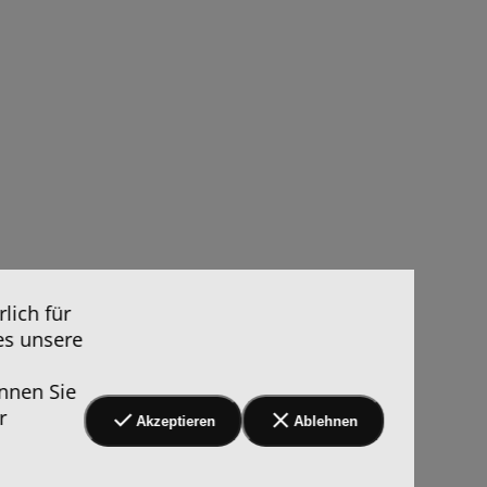
lich für
es unsere
nnen Sie
r
Akzeptieren
Ablehnen