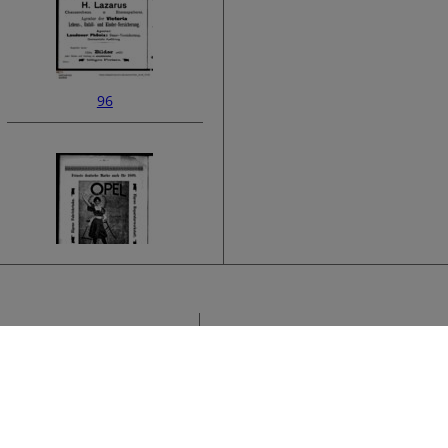
96
98
Sammlung
H
›
A
Titel
A
U