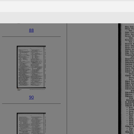
88
90