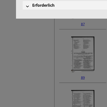
Erforderlich
87
89