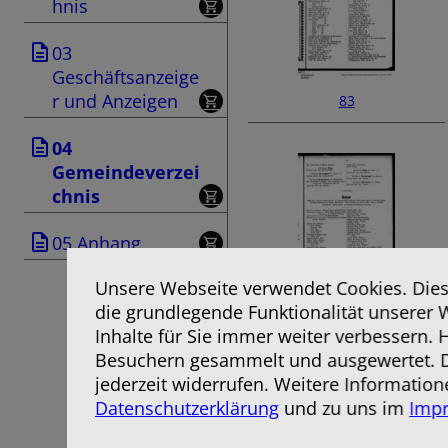
hnis
03
Geschäftsanzeige
r und Anzeigen
83
04
Gemeindeverzei
chnis
05 Anhang
Unsere Webseite verwendet Cookies. Diese
die grundlegende Funktionalität unserer 
85
Inhalte für Sie immer weiter verbessern.
Besuchern gesammelt und ausgewertet. D
jederzeit widerrufen. Weitere Information
Datenschutzerklärung
und zu uns im
Imp