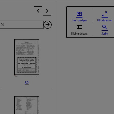
Text anzeigen
Bild einpassen
Seite
Nächste
Bildbearbeitung
Suche
Seite
82