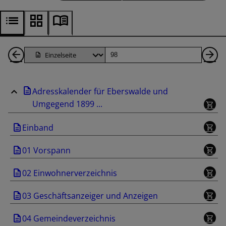
1
Seite
Nä
Seiten
Se
Adresskalender für Eberswalde und
zurück
Umgegend 1899 ...
Einband
01 Vorspann
02 Einwohnerverzeichnis
03 Geschäftsanzeiger und Anzeigen
04 Gemeindeverzeichnis