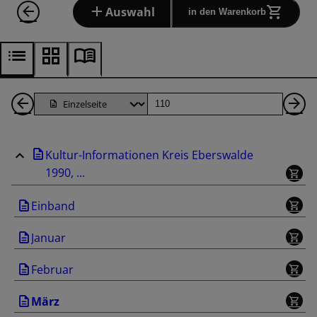
Auswahl
in den Warenkorb
1
Seite
Nä
Seiten
Se
Kultur-Informationen Kreis Eberswalde
zurück
1990, ...
Einband
Januar
Februar
März