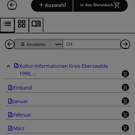
Auswahl
in den Warenkorb
1
Seite
Nä
Seiten
Se
Kultur-Informationen Kreis Eberswalde
zurück
1990, ...
Einband
Januar
Februar
März