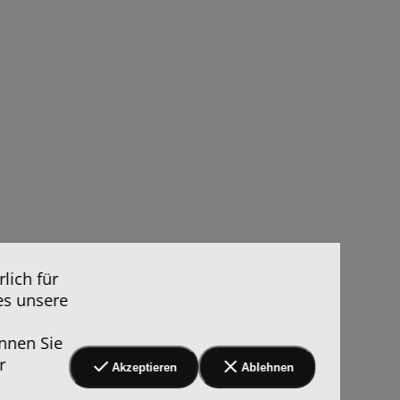
lich für
es unsere
nnen Sie
r
Akzeptieren
Ablehnen