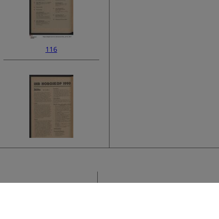
116
118
Sammlung
K
›
F