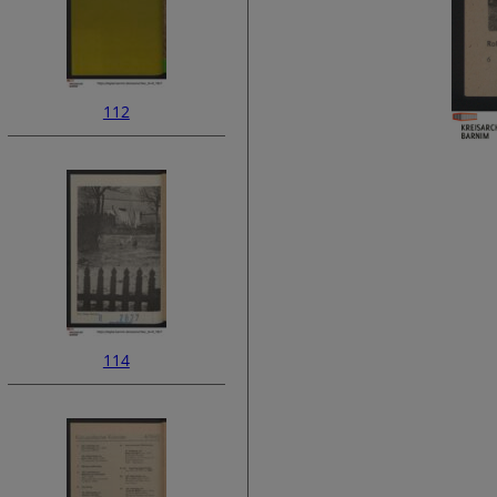
112
114