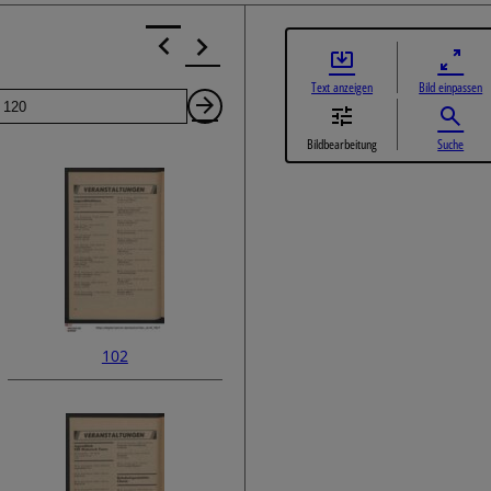
Text anzeigen
Bild einpassen
Seite
Nächste
Bildbearbeitung
Suche
Seite
102