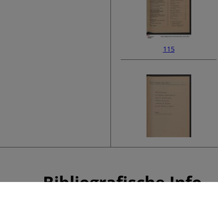
115
117
Bibliografische Info