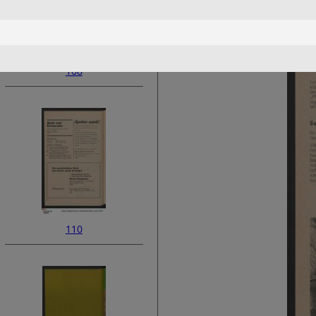
108
110