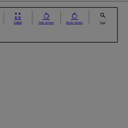
Vollbild
Links drehen
Rechts drehen
Lupe