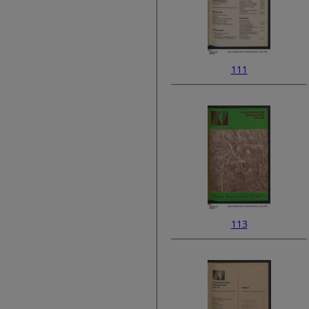
111
113