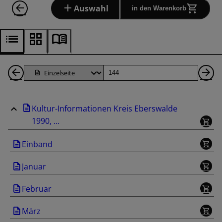
Auswahl
in den Warenkorb
1
Seite
Nä
Seiten
Se
Kultur-Informationen Kreis Eberswalde
zurück
1990, ...
Einband
Januar
Februar
März