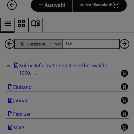
Auswahl
in den Warenkorb
1
Seite
Nä
Seiten
Se
Kultur-Informationen Kreis Eberswalde
zurück
1990, ...
Einband
Januar
Februar
März