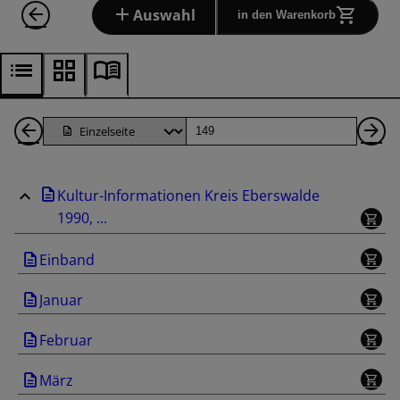
Auswahl
in den Warenkorb
1
Seite
Nä
Seiten
Se
Kultur-Informationen Kreis Eberswalde
zurück
1990, ...
Einband
Januar
Februar
März