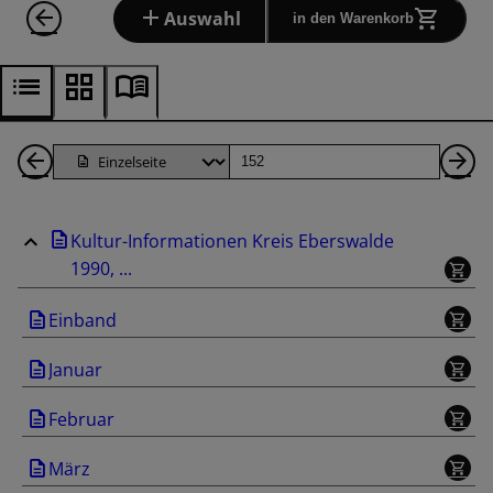
Auswahl
in den Warenkorb
1
Seite
Nä
Seiten
Se
Kultur-Informationen Kreis Eberswalde
zurück
1990, ...
Einband
Januar
Februar
März