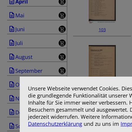
April
Mai
Juni
103
Juli
August
September
Oktober
Unsere Webseite verwendet Cookies. Diese
die grundlegende Funktionalität unserer 
105
November
Inhalte für Sie immer weiter verbessern.
Besuchern gesammelt und ausgewertet. D
Dezember
jederzeit widerrufen. Weitere Information
Datenschutzerklärung
und zu uns im
Imp
Sonderausgabe