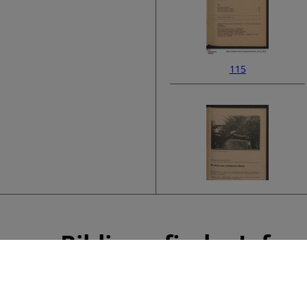
115
117
Bibliografische Info