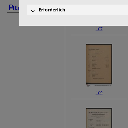
Einband
Erforderlich
107
109