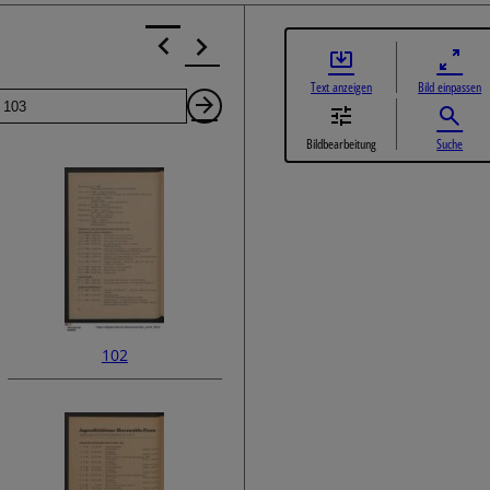
Text anzeigen
Bild einpassen
Seite
Nächste
Bildbearbeitung
Suche
Seite
102