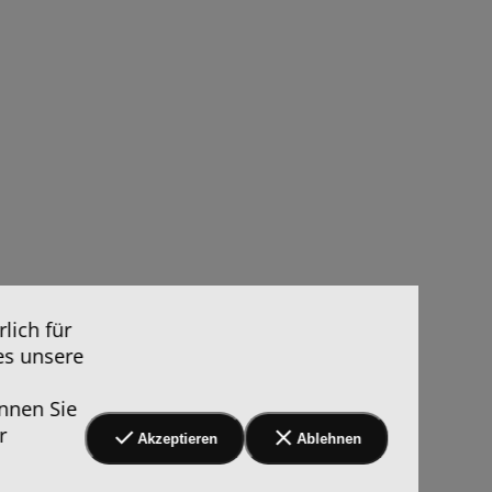
lich für
es unsere
nnen Sie
r
Akzeptieren
Ablehnen