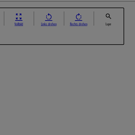
Vollbild
Links drehen
Rechts drehen
Lupe