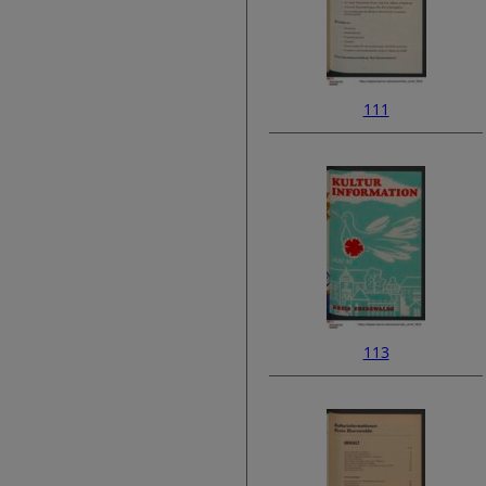
111
113