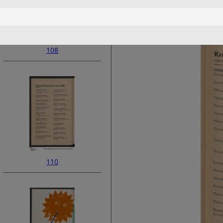
108
110