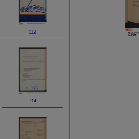
112
114