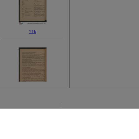
116
118
Sammlung
K
›
F
Titel
K