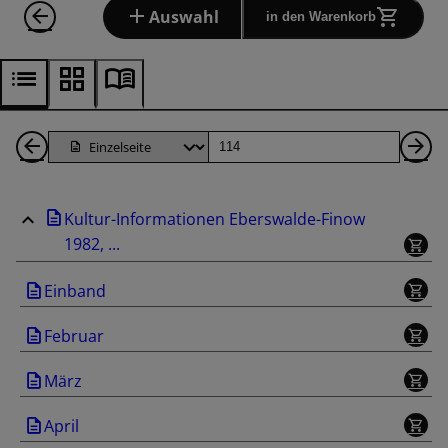
Auswahl
in den Warenkorb
1
Seite
Nä
Seiten
Se
Kultur-Informationen Eberswalde-Finow
zurück
1982, ...
Einband
Februar
März
April