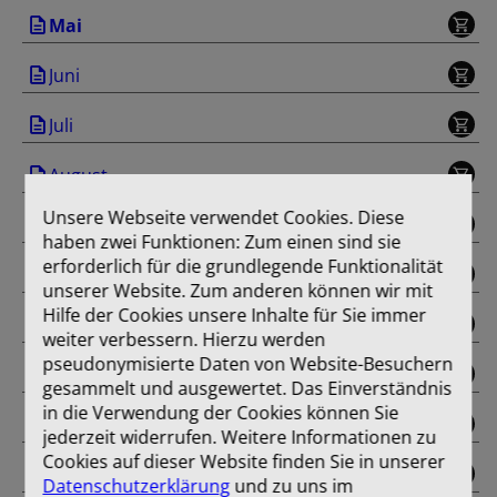
Mai
Juni
Juli
August
Unsere Webseite verwendet Cookies. Diese
September
haben zwei Funktionen: Zum einen sind sie
erforderlich für die grundlegende Funktionalität
Oktober
unserer Website. Zum anderen können wir mit
Hilfe der Cookies unsere Inhalte für Sie immer
November
weiter verbessern. Hierzu werden
pseudonymisierte Daten von Website-Besuchern
Dezember
gesammelt und ausgewertet. Das Einverständnis
in die Verwendung der Cookies können Sie
Sonderausgabe
jederzeit widerrufen. Weitere Informationen zu
Cookies auf dieser Website finden Sie in unserer
Einband
Datenschutzerklärung
und zu uns im