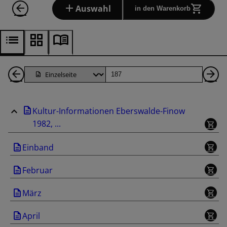
Auswahl
in den Warenkorb
1
Seite
Nä
Seiten
Se
Kultur-Informationen Eberswalde-Finow
zurück
1982, ...
Einband
Februar
März
April