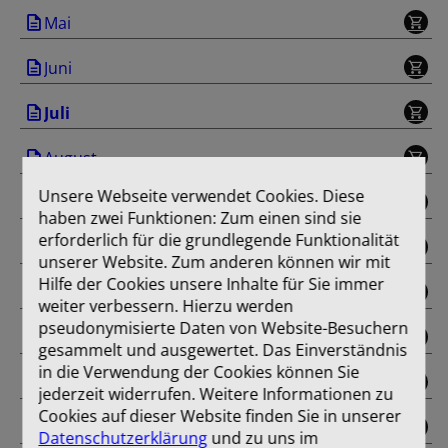
Mai
Juni
Juli
August
Unsere Webseite verwendet Cookies. Diese
September
haben zwei Funktionen: Zum einen sind sie
erforderlich für die grundlegende Funktionalität
Oktober
unserer Website. Zum anderen können wir mit
Hilfe der Cookies unsere Inhalte für Sie immer
November
weiter verbessern. Hierzu werden
pseudonymisierte Daten von Website-Besuchern
Dezember
gesammelt und ausgewertet. Das Einverständnis
in die Verwendung der Cookies können Sie
Sonderausgabe
jederzeit widerrufen. Weitere Informationen zu
Cookies auf dieser Website finden Sie in unserer
Einband
Datenschutzerklärung
und zu uns im