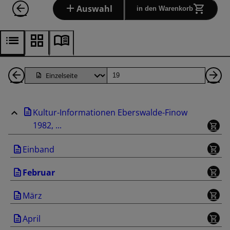
Auswahl
in den Warenkorb
1
Seite
Nä
Seiten
Se
Kultur-Informationen Eberswalde-Finow
zurück
1982, ...
Einband
Februar
März
April