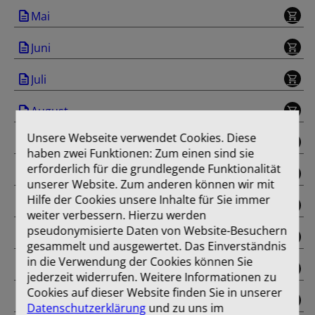
Mai
Juni
Juli
August
Unsere Webseite verwendet Cookies. Diese
September
haben zwei Funktionen: Zum einen sind sie
erforderlich für die grundlegende Funktionalität
Oktober
unserer Website. Zum anderen können wir mit
Hilfe der Cookies unsere Inhalte für Sie immer
November
weiter verbessern. Hierzu werden
pseudonymisierte Daten von Website-Besuchern
Dezember
gesammelt und ausgewertet. Das Einverständnis
in die Verwendung der Cookies können Sie
Sonderausgabe
jederzeit widerrufen. Weitere Informationen zu
Cookies auf dieser Website finden Sie in unserer
Einband
Datenschutzerklärung
und zu uns im