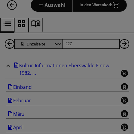
Auswahl
in den Warenkorb
1
Seite
Nä
Seiten
Se
Kultur-Informationen Eberswalde-Finow
zurück
1982, ...
Einband
Februar
März
April