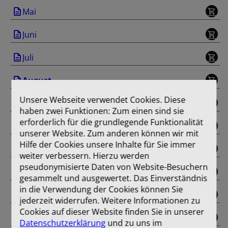
Mai
Juni
Juli
August
Unsere Webseite verwendet Cookies. Diese
September
haben zwei Funktionen: Zum einen sind sie
erforderlich für die grundlegende Funktionalität
Oktober
unserer Website. Zum anderen können wir mit
Hilfe der Cookies unsere Inhalte für Sie immer
November
weiter verbessern. Hierzu werden
pseudonymisierte Daten von Website-Besuchern
Dezember
gesammelt und ausgewertet. Das Einverständnis
in die Verwendung der Cookies können Sie
Sonderausgabe
jederzeit widerrufen. Weitere Informationen zu
Cookies auf dieser Website finden Sie in unserer
Einband
Datenschutzerklärung
und zu uns im