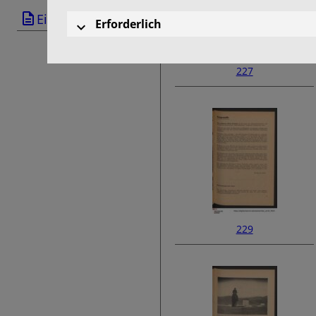
Einband
Erforderlich
227
229