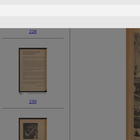
228
230