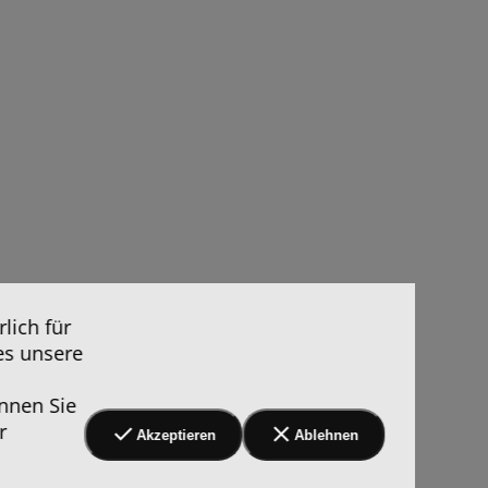
lich für
es unsere
nnen Sie
r
Akzeptieren
Ablehnen