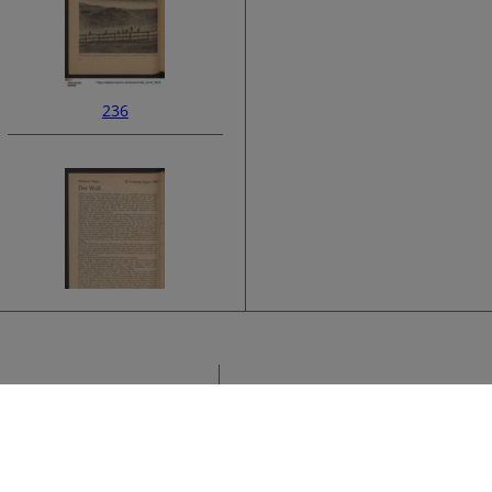
236
238
Sammlung
K
›
F
Titel
K