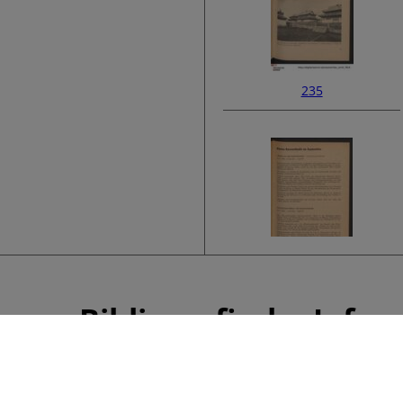
235
237
Bibliografische Info