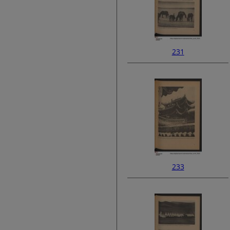
231
233