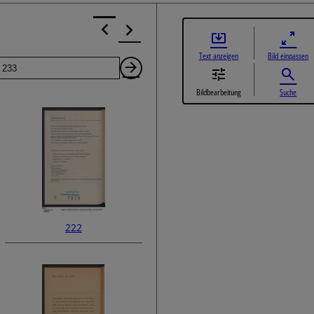
Text anzeigen
Bild einpassen
Seite
Nächste
Bildbearbeitung
Suche
Seite
222