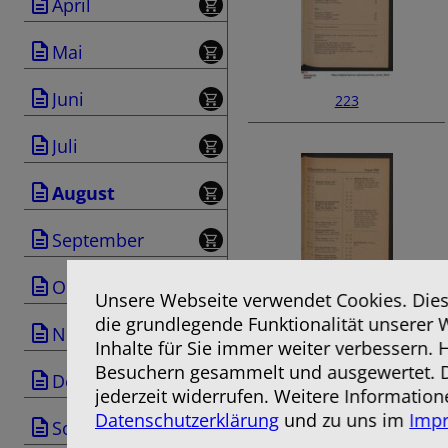
April
Mai
Juni
223
Juli
August
September
Oktober
Unsere Webseite verwendet Cookies. Diese
die grundlegende Funktionalität unserer 
225
November
Inhalte für Sie immer weiter verbessern.
Besuchern gesammelt und ausgewertet. D
Dezember
jederzeit widerrufen. Weitere Information
Datenschutzerklärung
und zu uns im
Imp
Sonderausgabe